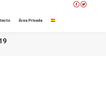
Facebook
Twitter
ntacto
Área Privada
tacto
Área Privada
19