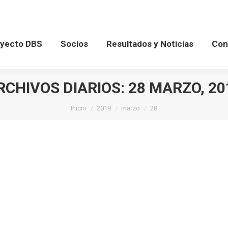
oyecto DBS
Socios
Resultados y Noticias
Co
yecto DBS
Socios
Resultados y Noticias
Con
RCHIVOS DIARIOS:
28 MARZO, 20
Estás aquí:
Inicio
2019
marzo
28