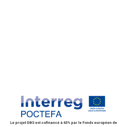
III Workshop sur la DBS et l’analyse
clinique moins invasive
Nouvelles
Par
DBS
10 novembre, 2021
Laisser un commentaire
Nous avons le plaisir de vous inviter à la dernière
journée du projet DBS « Taches de sang séché pour
l’analyse clinique minimalement invasive et la
détection précoce des maladies rares (EFA 176/16 /
DBS) » (http://dbs.unizar.es/) , financé par le
programme Interreg Poctefa, qui aura lieu le 18
novembre 2021 de 11h00 à 13h30. Pour assister…
Le projet DBS est cofinancé à 65% par le Fonds européen de