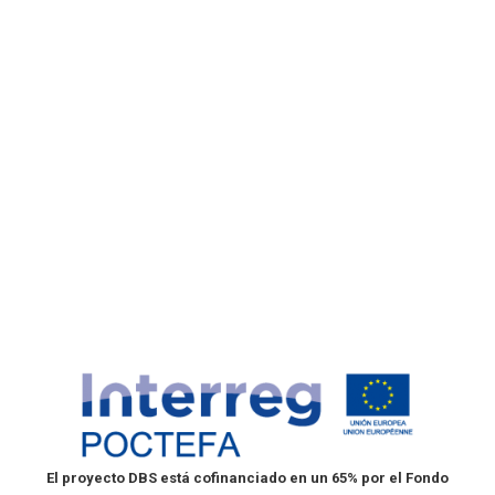
III Workshop sobre DBS y análisis
clínico mínimamente invasivo
Noticias
Por
DBS
10 noviembre, 2021
Deja un comentario
Tenemos el placer de invitarle a la jornada final del
proyecto DBS “Dried blood spots para el análisis
clínico mínimamente invasivo y la detección precoz de
enfermedades raras (EFA 176/16/DBS)”
(http://dbs.unizar.es/), financiado por el programa
Interreg Poctefa, que tendrá lugar el próximo 18 de
noviembre de 2021 de 11:00 a 13:30. Para asistir a la…
El proyecto DBS está cofinanciado en un 65% por el Fondo