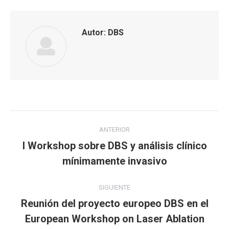
Autor:
DBS
Navegación
ANTERIOR
entre
I Workshop sobre DBS y análisis clínico
Publicación
mínimamente invasivo
publicaciones
anterior:
SIGUIENTE
Reunión del proyecto europeo DBS en el
Publicación
European Workshop on Laser Ablation
siguiente: