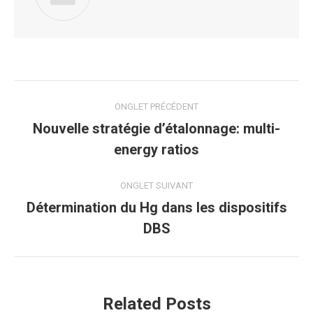
Navigation
ONGLET PRÉCÉDENT
de
Nouvelle stratégie d’étalonnage: multi-
Onglet
energy ratios
commentaire
précédent
ONGLET SUIVANT
Détermination du Hg dans les dispositifs
Onglet
DBS
suivant
Related Posts